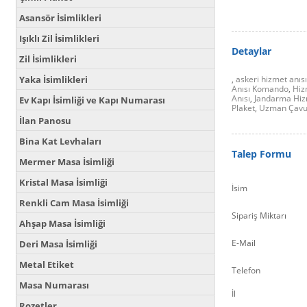
Asansör İsimlikleri
Işıklı Zil İsimlikleri
Detaylar
Zil İsimlikleri
Yaka İsimlikleri
,
askeri hizmet anısı
Anısı Komando
,
Hiz
Anısı
,
Jandarma Hizm
Ev Kapı İsimliği ve Kapı Numarası
Plaket
,
Uzman Çavuş
İlan Panosu
Bina Kat Levhaları
Talep Formu
Mermer Masa İsimliği
Kristal Masa İsimliği
İsim
Renkli Cam Masa İsimliği
Sipariş Miktarı
Ahşap Masa İsimliği
E-Mail
Deri Masa İsimliği
Metal Etiket
Telefon
Masa Numarası
İl
Rozetler