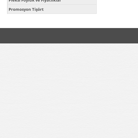
Pleksi Föylük ve Fiyatlıklar
Promosyon Tişört