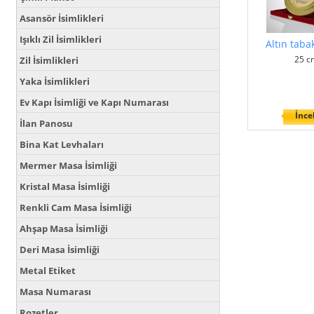
Asansör İsimlikleri
Işıklı Zil İsimlikleri
Altın taba
25 c
Zil İsimlikleri
Yaka İsimlikleri
Ev Kapı İsimliği ve Kapı Numarası
İnce
İlan Panosu
Bina Kat Levhaları
Mermer Masa İsimliği
Kristal Masa İsimliği
Renkli Cam Masa İsimliği
Ahşap Masa İsimliği
Deri Masa İsimliği
Metal Etiket
Masa Numarası
Rozetler