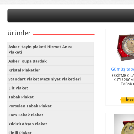
ürünler
Askeri tayin plaketi Hizmet Anısı
Plaketi
Askeri Kupa Bardak
Gümüş taba
Kristal Plaketler
ESKİTME CİL
Standart Plaket Mezuniyet Plaketleri
KUTU 28C
TABAK 
Elit Plaket
Tabak Plaket
İnce
Porselen Tabak Plaket
Cam Tabak Plaket
Yıldızlı Ahşap Plaket
Çinili Plaket