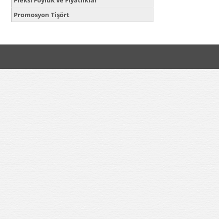
Pleksi Föylük ve Fiyatlıklar
Promosyon Tişört