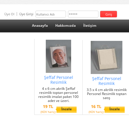
Üye Ol
Üye Girişi
Anasayfa
Hakkımızda
İletişim
Şeffaf Personel
Şeffaf Personel
Resimlik
Resimlik
4 x 6 cm akrilk Şeffaf
3.5 x 4 cm akrilik resimlik
resimlik toptan personel
Personel Resimlik toptan
resimlik imalat paket 100
satış
adet ve üzeri.
19 TL
16 TL
İncele
İncele
(KDV hariç)
(KDV hariç)